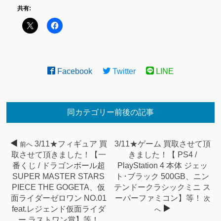
共有:
Facebook
Twitter
LINE
同カテゴリー前後の記事
3/11★フィギュア 買
3/11★ゲーム 買取させて頂
前へ
取させて頂きました！【一
きました！【 PS4 /
番くじ / ドラゴンボール超
PlayStation 4 本体 ジェッ
SUPER MASTER STARS
ト･ブラック 500GB、ニン
PIECE THE GOGETA、仮
テンドークラシックミニ ス
面ライダーゼロワン NO.01
ーパーファミコン】等！
次
feat.レジェンド仮面ライダ
へ
ー ラストワン賞】等！