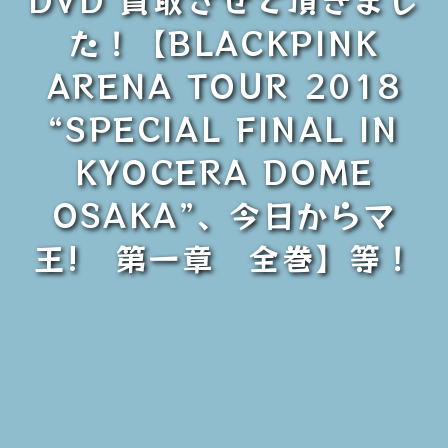
た！【BLACKPINK
ARENA TOUR 2018
“SPECIAL FINAL IN
KYOCERA DOME
OSAKA”、今日からマ
王! 第一章 全巻】等！