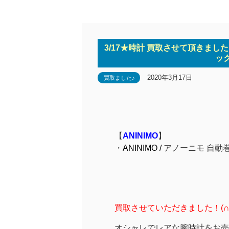
3/17★時計 買取させて頂きました！
ック
2020年3月17日
買取ました♪
【
ANINIMO
】
・
ANINIMO /
アノーニモ 自動巻き
買取させていただきました！(∩´
オシャレでレアな腕時計をお売