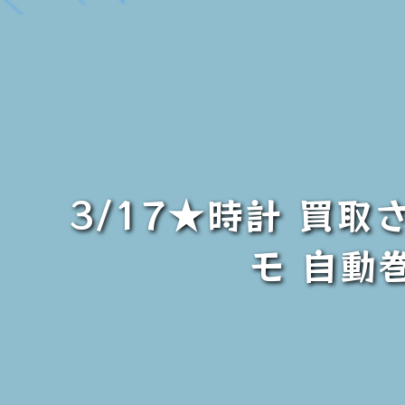
3/17★時計 買取
モ 自動