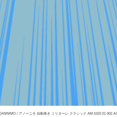
INIMO / アノーニモ 自動巻き ミリターレ クラシック AM-1020.01.002.A