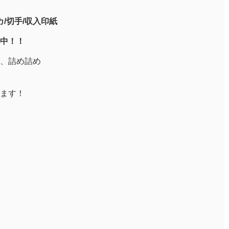
/切手/収入印紙
中！！
、詰め詰め
ます！