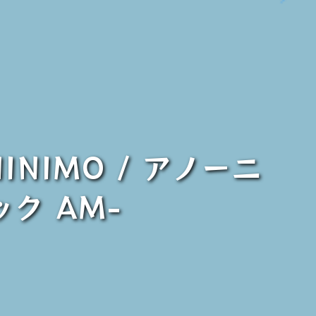
NIMO / アノーニ
ク AM-
】