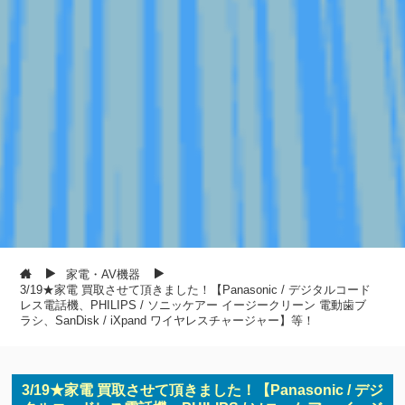
家電・AV機器
3/19★家電 買取させて頂きました！【Panasonic / デジタルコード
レス電話機、PHILIPS / ソニッケアー イージークリーン 電動歯ブ
ラシ、SanDisk / iXpand ワイヤレスチャージャー】等！
3/19★家電 買取させて頂きました！【Panasonic / デジ