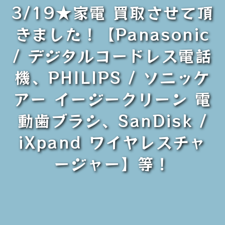
3/19★家電 買取させて頂
きました！【Panasonic
/ デジタルコードレス電話
機、PHILIPS / ソニッケ
アー イージークリーン 電
動歯ブラシ、SanDisk /
iXpand ワイヤレスチャ
ージャー】等！