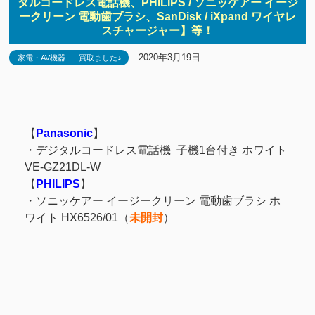
タルコードレス電話機、PHILIPS / ソニッケアー イージ
ークリーン 電動歯ブラシ、SanDisk / iXpand ワイヤレ
スチャージャー】等！
2020年3月19日
家電・AV機器
買取ました♪
【
Panasonic
】
・
デジタルコードレス電話機 子機1台付き ホワイト
VE-GZ21DL-W
【
PHILIPS
】
・
ソニッケアー イージークリーン 電動歯ブラシ ホ
ワイト HX6526/01（
未開封
）