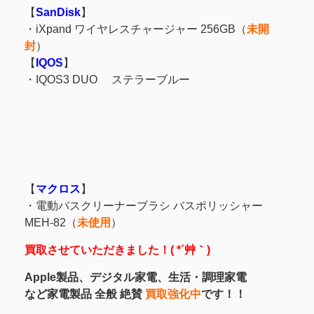
【
SanDisk
】
・iXpand ワイヤレスチャージャー 256GB（
未開
封
）
【
IQOS
】
・
IQOS3 DUO ステラーブルー
【
マクロス
】
・
電動バスクリーナーブラシ バスポリッシャー
MEH-82（
未使用
）
買取させていただきました！( *´艸｀)
Apple製品、デジタル家電、生活・調理家電
など家電製品 全般 絶賛
買取強化中
です！！