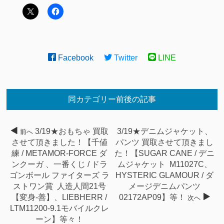
Facebook
Twitter
LINE
同カテゴリー前後の記事
3/19★おもちゃ 買取
3/19★デニムジャケット、
前へ
させて頂きました！【千値
パンツ 買取させて頂きまし
練 / METAMOR-FORCE ダ
た！【SUGAR CANE / デニ
ンクーガ 、一番くじ / ドラ
ムジャケット M11027C、
ゴンボール ファイターズ ラ
HYSTERIC GLAMOUR / ダ
ストワン賞 人造人間21号
メージデニムパンツ
【変身-善】、LIEBHERR /
02172AP09】等！
次へ
LTM11200-9.1モバイルクレ
ーン】等々！