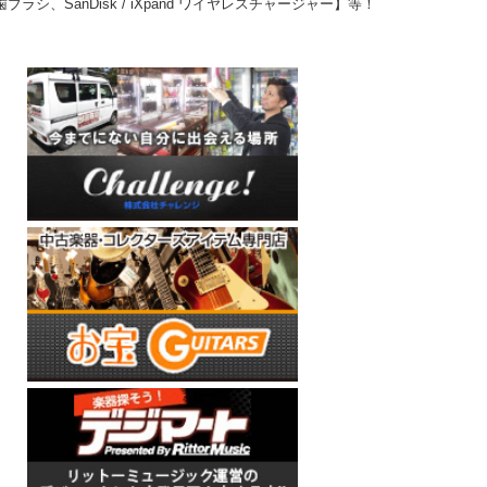
ラシ、SanDisk / iXpand ワイヤレスチャージャー】等！