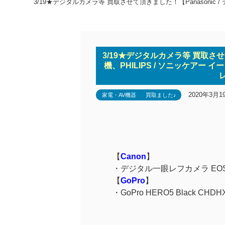
3/19★デジタルカメラ等 買取させて頂きました！【Panasonic /
3/19★デジタルカメラ等 買取させ
機、PHILIPS / ソニッケアー イ
2020年3月1
家電・AV機器
買取ました♪
【
Canon
】
・
デジタル一眼レフカメラ EOS 
【
GoPro
】
・
GoPro HERO5 Black CHDH