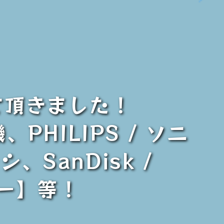
て頂きました！
PHILIPS / ソニ
SanDisk /
ャー】等！