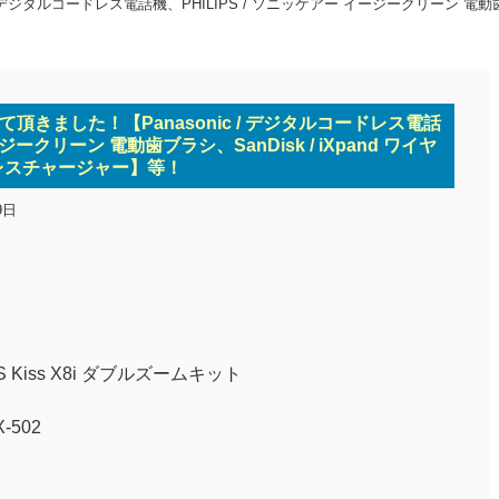
 デジタルコードレス電話機、PHILIPS / ソニッケアー イージークリーン 電動歯ブ
て頂きました！【Panasonic / デジタルコードレス電話
ージークリーン 電動歯ブラシ、SanDisk / iXpand ワイヤ
レスチャージャー】等！
9日
Kiss X8i ダブルズームキット
X-502