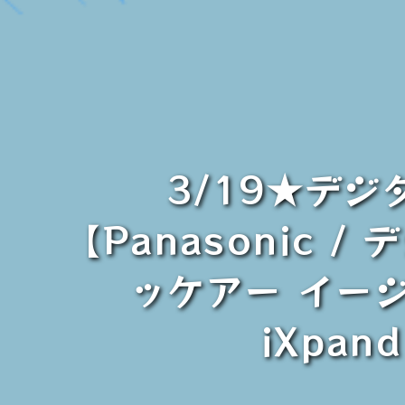
3/19★デ
【Panasonic 
ッケアー イージ
iXpa