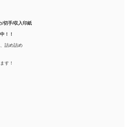
/切手/収入印紙
中！！
、詰め詰め
ます！