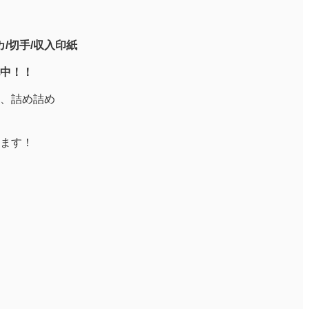
/切手/収入印紙
中！！
、詰め詰め
ます！