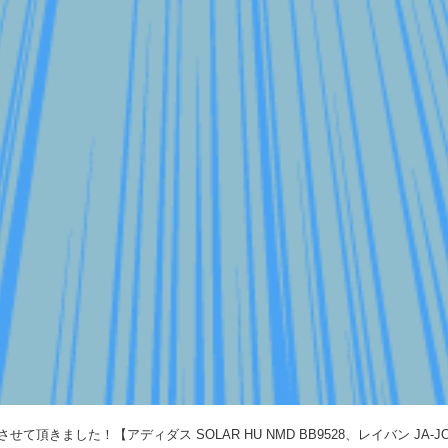
て頂きました！【アディダス SOLAR HU NMD BB9528、レイバン JA-JO 