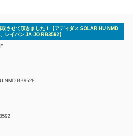
買取させて頂きました！【アディダス SOLAR HU NMD
8、レイバン JA-JO RB3592】
2日
U NMD BB9528
3592