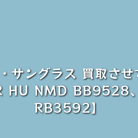
ー・サングラス 買取さ
 HU NMD BB9528
RB3592】