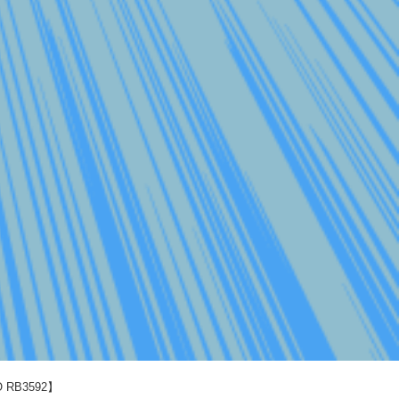
RB3592】