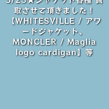
取させて頂きました！
【WHITESVILLE / アワ
ードジャケット、
MONCLER / Maglia
logo cardigan】等