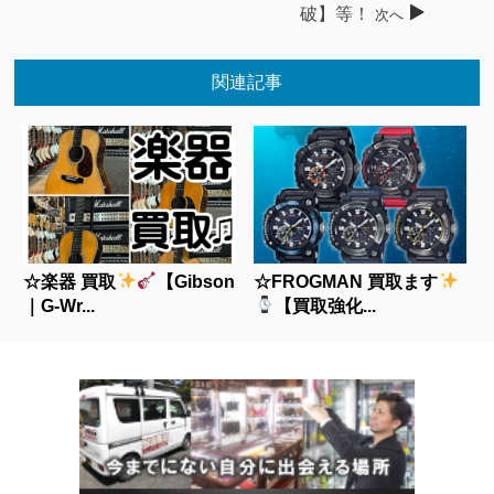
破】等！
次へ
関連記事
☆楽器 買取
【Gibson
☆FROGMAN 買取ます
｜G-Wr...
【買取強化...