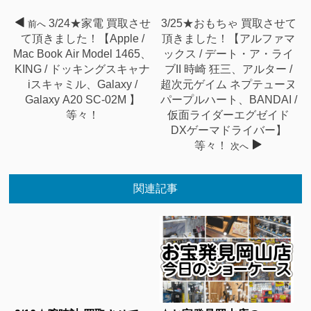
3/24★家電 買取させ
3/25★おもちゃ 買取させて
前へ
て頂きました！【Apple /
頂きました！【アルファマ
Mac Book Air Model 1465、
ックス / デート・ア・ライ
KING / ドッキングスキャナ
ブII 時崎 狂三、アルター /
iスキャミル、Galaxy /
超次元ゲイム ネプテューヌ
Galaxy A20 SC-02M 】
パープルハート、BANDAI /
等々！
仮面ライダーエグゼイド
DXゲーマドライバー】
等々！
次へ
関連記事