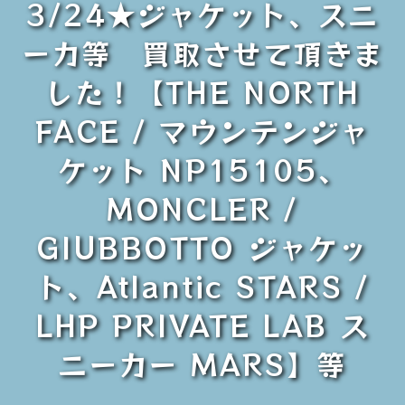
3/24★ジャケット、スニ
ーカ等 買取させて頂きま
した！【THE NORTH
FACE / マウンテンジャ
ケット NP15105、
MONCLER /
GIUBBOTTO ジャケッ
ト、Atlantic STARS /
LHP PRIVATE LAB ス
ニーカー MARS】等