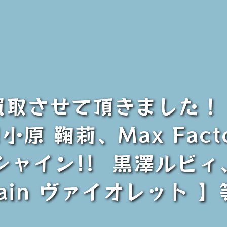
買取させて頂きました！
原 鞠莉、Max Factor
ン!! 黒澤ルビィ、P.O
gain ヴァイオレット 】