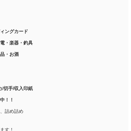
ィングカード
電・楽器・釣具
品・お酒
/切手/収入印紙
中！！
、詰め詰め
ます！