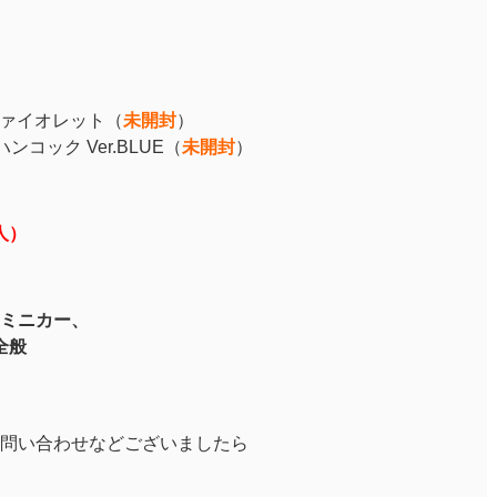
in ヴァイオレット
（
未開封
）
ハンコック Ver.BLUE
（
未開封
）
人）
ミニカー、
全般
問い合わせなどございましたら