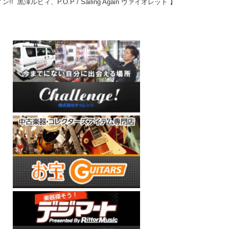
黒澤ルビィ、P.O.P / Sailing Again ヴァイオレット 】