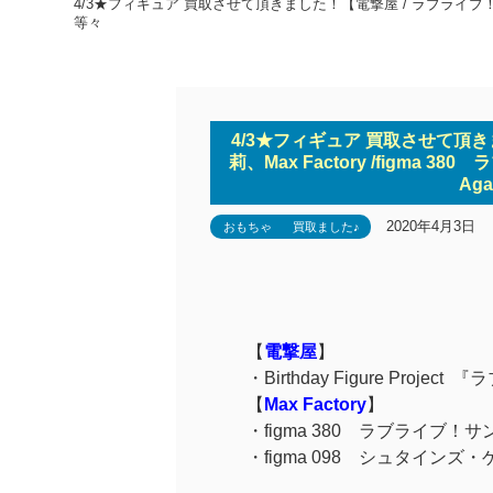
4/3★フィギュア 買取させて頂きました！【電撃屋 / ラブライブ！サンシャイ
等々
4/3★フィギュア 買取させて頂き
莉、Max Factory /figma 38
Ag
2020年4月3日
おもちゃ
買取ました♪
【
電撃屋
】
・Birthday Figure Proj
【
Max Factory
】
・
figma 380 ラブライブ！
・
figma 098 シュタインズ