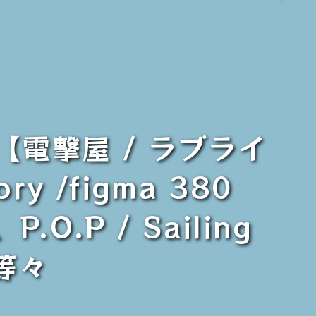
【電撃屋 / ラブライ
y /figma 380
.P / Sailing
等々