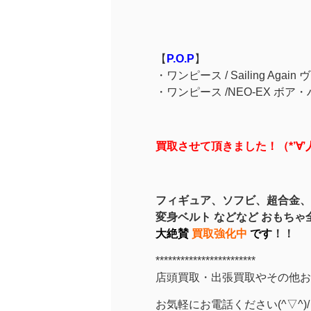
【
P.O.P
】
・ワンピース /
Sailing Aga
・ワンピース /
NEO-EX ボア・
買取させて頂きました！（*’∀’
フィギュア、
ソフビ、超合金、
変身ベルト などなど おもちゃ
大絶賛
買取強化中
です
！！
************************
店頭買取・出張買取やその他お
お気軽にお電話ください(^▽^)/