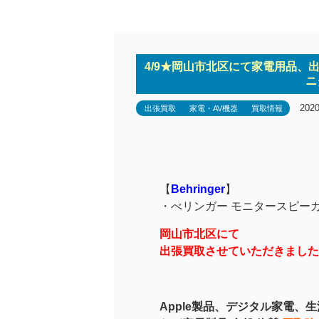
4/9★岡山市北区にて家電用品、出張
ニ
202
出張買取
家電・AV機器
買取情報
【
Behringer
】
・
べリンガー モニタースピーカ
岡山市北区にて
出張買取させていただきました
Apple製品、デジタル家電、