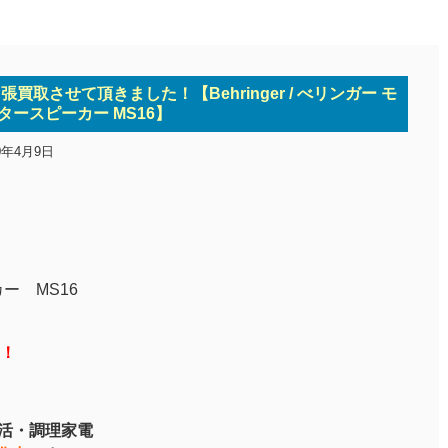
買取させて頂きました！【Behringer / べリンガー モ
タースピーカー MS16】
0年4月9日
ー MS16
！
生活・調理家電