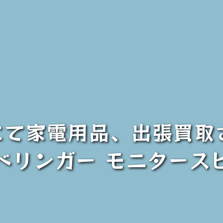
にて家電用品、出張買
 / べリンガー モニター