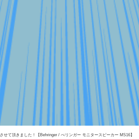
て頂きました！【Behringer / べリンガー モニタースピーカー MS16】