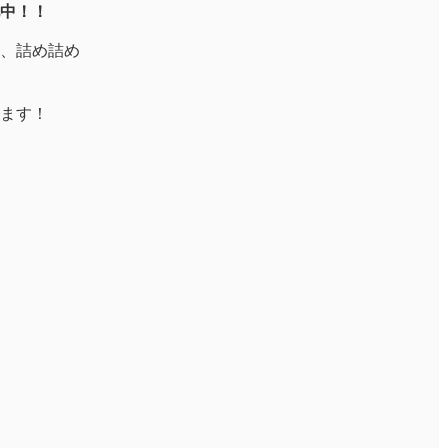
中！！
、詰め詰め
ます！