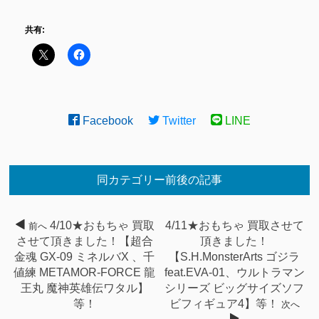
共有:
Facebook
Twitter
LINE
同カテゴリー前後の記事
4/10★おもちゃ 買取
4/11★おもちゃ 買取させて
前へ
させて頂きました！【超合
頂きました！
金魂 GX-09 ミネルバX 、千
【S.H.MonsterArts ゴジラ
値練 METAMOR-FORCE 龍
feat.EVA-01、ウルトラマン
王丸 魔神英雄伝ワタル】
シリーズ ビッグサイズソフ
等！
ビフィギュア4】等！
次へ