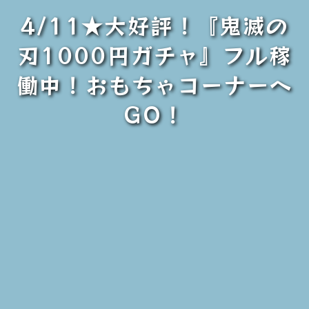
4/11★大好評！『鬼滅の
刃1000円ガチャ』フル稼
働中！おもちゃコーナーへ
GO！