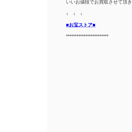
いいお値段でお買取させて頂き
↓ ↓ ↓
■お宝ストア■
************************