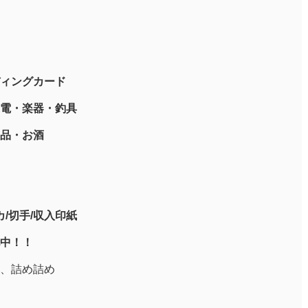
ィングカード
電・楽器・釣具
品・お酒
/切手/収入印紙
中！！
、詰め詰め