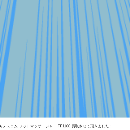
11★テスコム フットマッサージャー TF1100 買取させて頂きました！