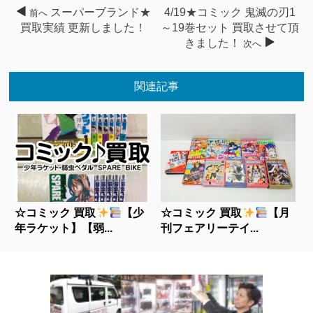
スーパーブランド★
4/19★コミック 鬼滅の刃1
前へ
買取実績 更新しました！
～19巻セット 買取させて頂
きました！
次へ
関連記事
☆コミック 買取
【少
☆コミック 買取
【月
年ラケット】【弱...
刊フェアリーテイ...