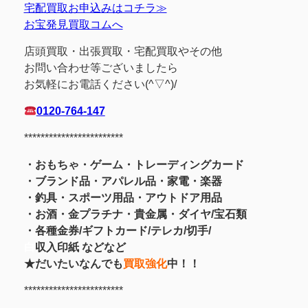
宅配買取お申込みはコチラ≫
お宝発見買取コムへ
店頭買取・出張買取・宅配買取やその他
お問い合わせ等ございましたら
お気軽にお電話ください(^▽^)/
0120-764-147
************************
・おもちゃ・ゲーム・トレーディングカード
・ブランド品・アパレル品・家電・楽器
・釣具
・スポーツ用品
・アウトドア用品
・お酒
・金プラチナ・貴金属
・
ダイヤ/宝石類
・各種金券/ギフトカード/テレカ/切手/
白
収入印紙 などなど
★だいたいなんでも
買取強化
中！！
************************