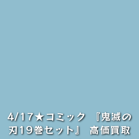
4/17★コミック 『鬼滅の
刃19巻セット』 高価買取