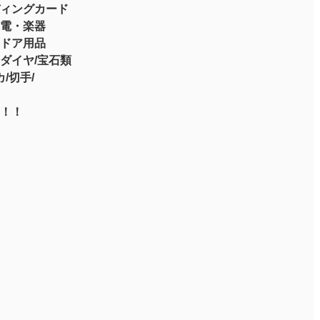
ィングカード
電・楽器
ドア用品
ダイヤ/宝石類
/切手/
！！