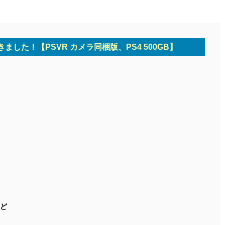
きました！【PSVR カメラ同梱版、PS4 500GB】
ど