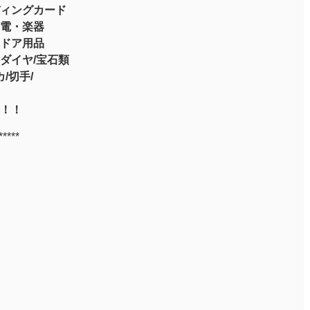
ィングカード
電・楽器
ドア用品
ダイヤ/宝石類
/切手/
！！
*****