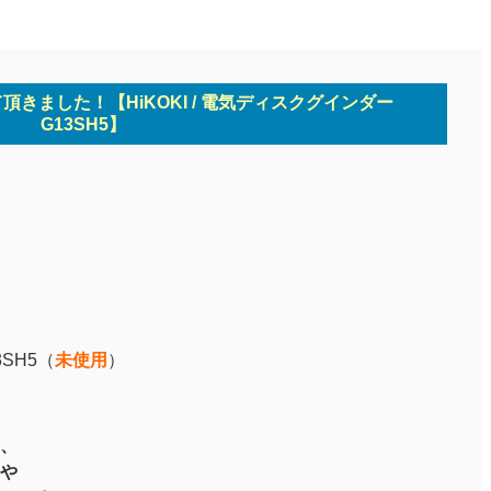
て頂きました！【HiKOKI / 電気ディスクグインダー
G13SH5】
SH5
（
未使用
）
、
や