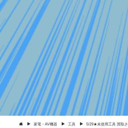
家電・AV機器
工具
5/29★未使用工具 買取さ