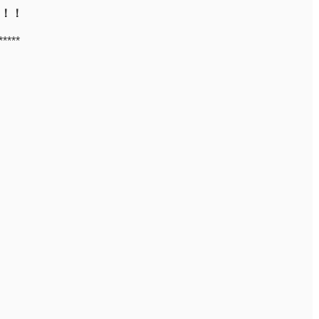
！！
*****