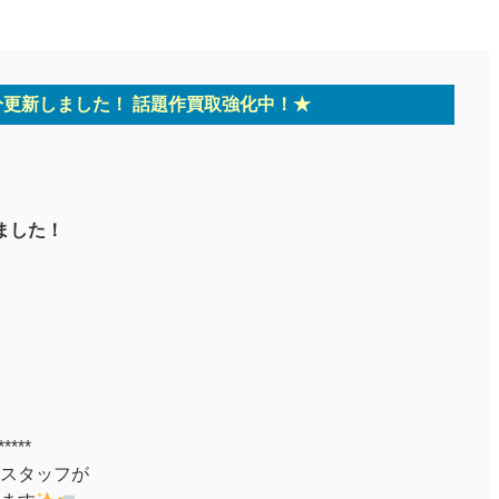
月分更新しました！ 話題作買取強化中！★
ました！
*****
スタッフが