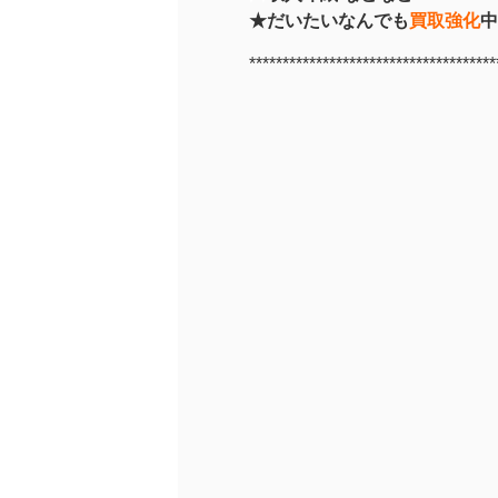
★だいたいなんでも
買取強化
中
*************************************