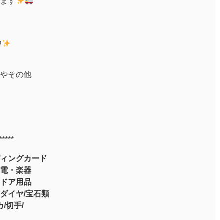
ます
中
やその他
*****
ィングカード
電・楽器
ドア用品
ダイヤ/宝石類
/切手/