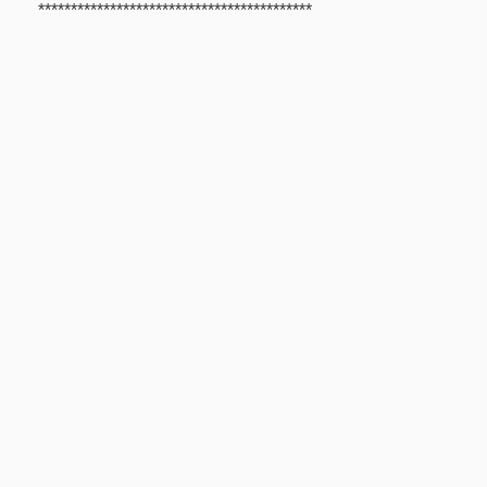
******************************************