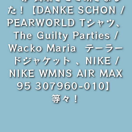
た！【DANKE SCHON /
PEARWORLD Tシャツ、
The Guilty Parties /
Wacko Maria テーラー
ドジャケット 、NIKE /
NIKE WMNS AIR MAX
95 307960-010】
等々！