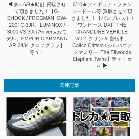
6/9★時計 買取させ
6/10★フィギュア・ファン
前へ
て頂きました！【G-
シードール等 買取させて頂
SHOCK / FROGMAN GW-
きました！【バンプレスト /
200TC-3JR、LUMINOX /
ワンピース DXF THE
3000 VS 30th Aniversaryモ
GRANDLINE VEHICLE
デル、EMPORIO ARMANI /
vol.2 クザン & 自転車、
AR-2434 クロノグラフ】
Calico Critters / シルバニア
等々！
ファミリー The Ellwoods
Elephant Twins】等々！
次
へ
関連記事