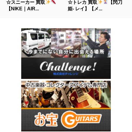
☆スニーカー 買取
☆トレカ 買取
【閃刀
【NIKE｜AIR...
姫- レイ】【メ...