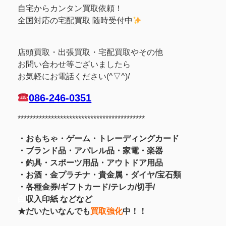
自宅からカンタン買取依頼！
全国対応の宅配買取 随時受付中
店頭買取・出張買取・宅配買取やその他
お問い合わせ等ございましたら
お気軽にお電話ください(^▽^)/
086-246-0351
******************************************
・おもちゃ・ゲーム・トレーディングカード
・ブランド品・アパレル品・家電・楽器
・釣具
・スポーツ用品
・アウトドア用品
・お酒
・金プラチナ・貴金属
・
ダイヤ/宝石類
・各種金券/ギフトカード/テレカ/切手/
白
収入印紙 などなど
★だいたいなんでも
買取強化
中！！