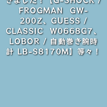
FROGMAN GW-
200Z、GUESS /
CLASSIC W0668G7、
LOBOR / 自動巻き腕時
計 LB-S8170M】等々！