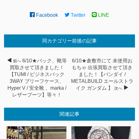
Facebook
Twitter
LINE
同カテゴリー前後の記事
6/10★バック、靴等
6/10★倉敷市にて 未使用お
前へ
買取させて頂きました！
もちゃ 出張買取させて頂き
【TUMI / ビジネスバック
ました！【バンダイ /
3WAY ブリーフケース、
METALBUILD エールストラ
Hyper V / 安全靴 、marka /
イク ガンダム 】
次へ
レザーブーツ】等々！
関連記事