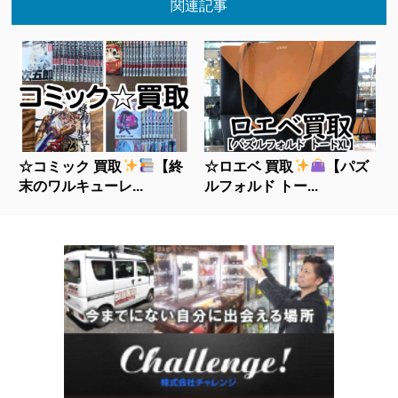
関連記事
☆コミック 買取
【終
☆ロエベ 買取
【パズ
末のワルキューレ...
ルフォルド トー...