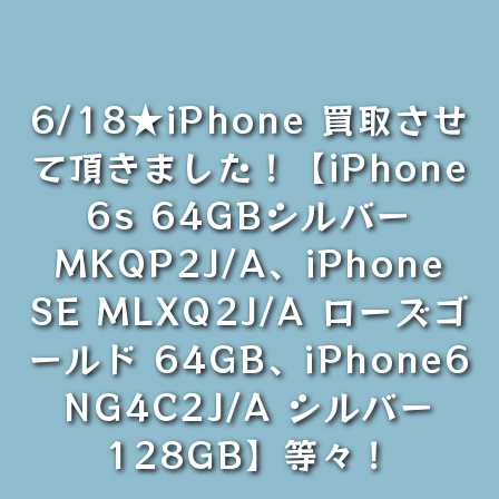
6/18★iPhone 買取させ
て頂きました！【iPhone
6s 64GBシルバー
MKQP2J/A、iPhone
SE MLXQ2J/A ローズゴ
ールド 64GB、iPhone6
NG4C2J/A シルバー
128GB】等々！