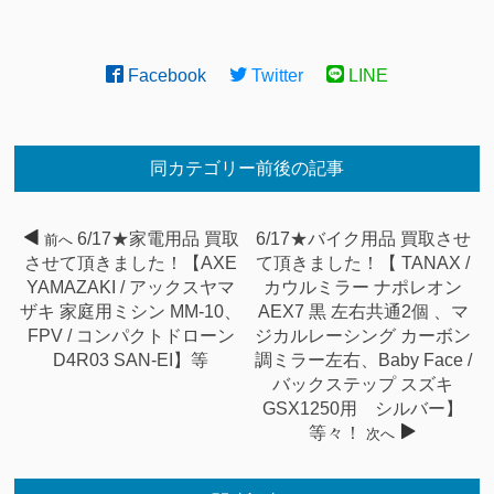
Facebook
Twitter
LINE
同カテゴリー前後の記事
6/17★家電用品 買取
6/17★バイク用品 買取させ
前へ
させて頂きました！【AXE
て頂きました！【 TANAX /
YAMAZAKI / アックスヤマ
カウルミラー ナポレオン
ザキ 家庭用ミシン MM-10、
AEX7 黒 左右共通2個 、マ
FPV / コンパクトドローン
ジカルレーシング カーボン
D4R03 SAN-EI】等
調ミラー左右、Baby Face /
バックステップ スズキ
GSX1250用 シルバー】
等々！
次へ