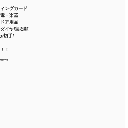
ィングカード
電・楽器
ドア用品
ダイヤ/宝石類
/切手/
！！
*****