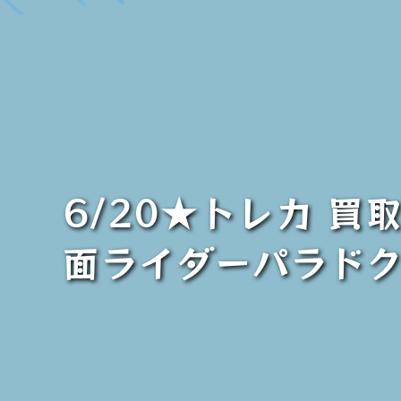
6/20★トレカ 
面ライダーパラドク