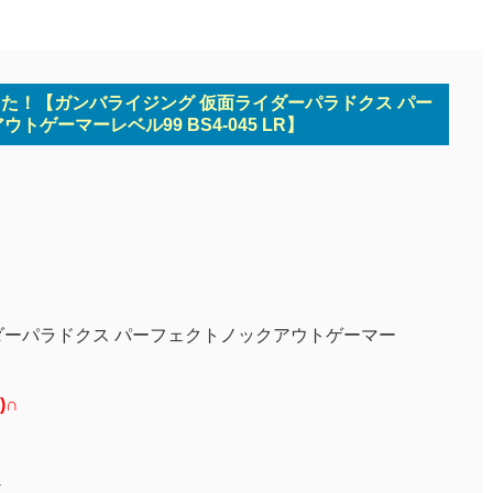
ました！【ガンバライジング 仮面ライダーパラドクス パー
トゲーマーレベル99 BS4-045 LR】
ダーパラドクス パーフェクトノックアウトゲーマー
)∩
、