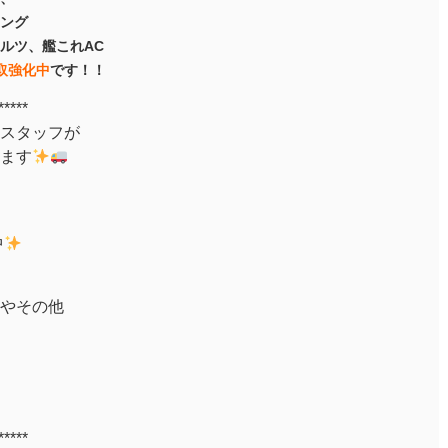
ング
ルツ、艦これAC
取強化中
です！！
*****
スタッフが
ます
中
やその他
*****