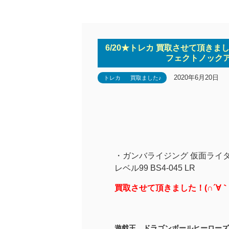
6/20★トレカ 買取させて頂き
フェクトノックアウ
2020年6月20日
トレカ
買取ました♪
・ガンバライジング 仮面ライ
レベル99 BS4-045 LR
買取させて頂きました！(∩´∀｀
遊戯王、ドラゴンボールヒーローズ