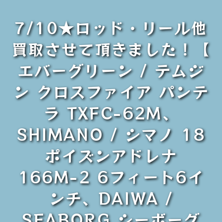
7/10★ロッド・リール他
買取させて頂きました！【
エバーグリーン / テムジ
ン クロスファイア パンテ
ラ TXFC-62M、
SHIMANO / シマノ 18
ポイズンアドレナ
166M-2 6フィート6イ
ンチ、DAIWA /
SEABORG シーボーグ