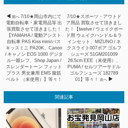
7/10★岡山市内にて
7/10★スポーツ・アウトド
前へ
電動自転車・家電用品等 出
ア用品 買取させて頂きまし
張買取させて頂きました！
た！【twelve / ウェイクボー
【YAMAHA / 電動アシスト
ド用 ウェイクハンドル＆ラ
自転車 PAS Kiss mini/パス
インセット、MIZUNO / ネ
キッスミニ PA20K、Canon
クスライト007ボア ゴルフ
/ キャノン EOS 1000 デジタ
シューズ 51GM201009
ル一眼レフ、Shop Japan /
26.5cm EEE（未使用）、
スレンダートーン フィット
PUMA / セルツアーサドル
プラス 男女兼用 EMS 腹筋
ゴルフシューズ 182789
ベルト （未使用）】等々！
01】等々！
次へ
関連記事