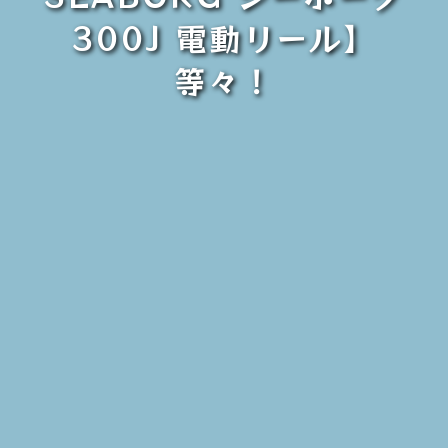
300J 電動リール】
等々！