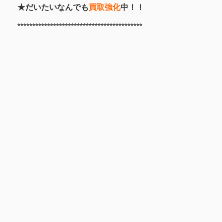
★だいたいなんでも
買取強化
中！！
******************************************