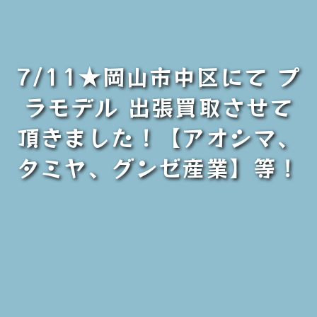
7/11★岡山市中区にて プ
ラモデル 出張買取させて
頂きました！【アオシマ、
タミヤ、グンゼ産業】等！