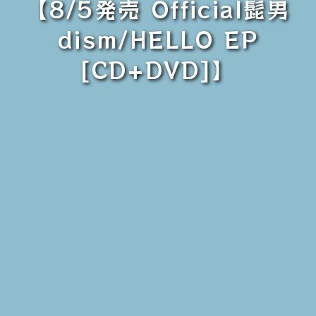
【8/5発売 Official髭男
dism/HELLO EP
[CD+DVD]】