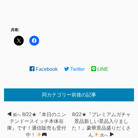
共有:
Facebook
Twitter
LINE
同カテゴリー前後の記事
8/22★『本日のニン
8/22★『プレミアムガチャ
前へ
テンドースイッチ本体在
景品新しい景品入りまし
庫』です！通信販売も受付
た！』豪華景品盛りだくさ
中！
ん
次へ