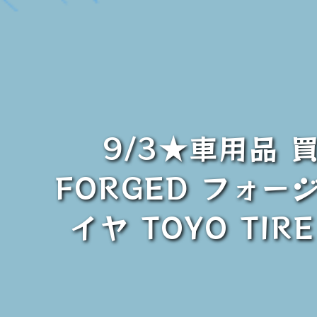
9/3★車用品 
FORGED フォージト
イヤ TOYO TIRE