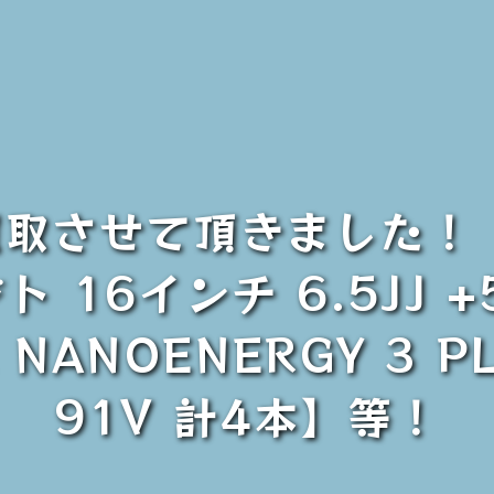
買取させて頂きました！
 16インチ 6.5JJ +5
 NANOENERGY 3 P
91V 計4本】等！