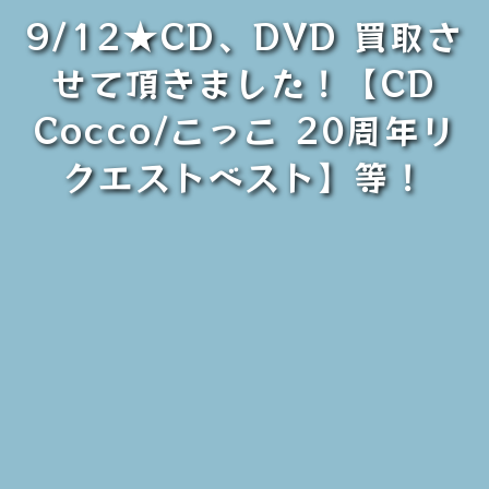
9/12★CD、DVD 買取さ
せて頂きました！【CD
Cocco/こっこ 20周年リ
クエストベスト】等！