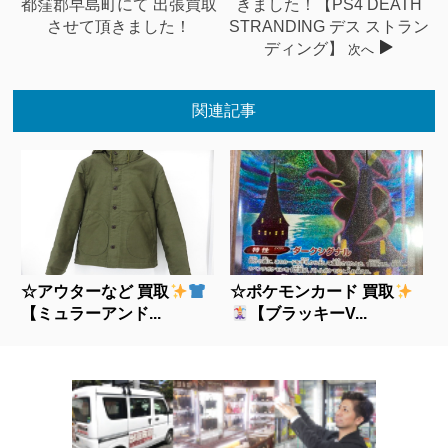
都窪郡早島町にて 出張買取
きました！【PS4 DEATH
させて頂きました！
STRANDING デス ストラン
ディング】
次へ
関連記事
☆アウターなど 買取
☆ポケモンカード 買取
【ミュラーアンド...
【ブラッキーV...