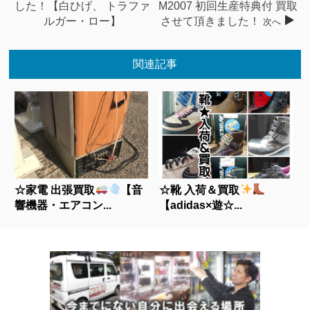
した！【白ひげ、 トラファ
M2007 初回生産特典付 買取
ルガー・ロー】
させて頂きました！
次へ
関連記事
☆家電 出張買取
【音
☆靴 入荷＆買取
響機器・エアコン...
【adidas×遊☆...