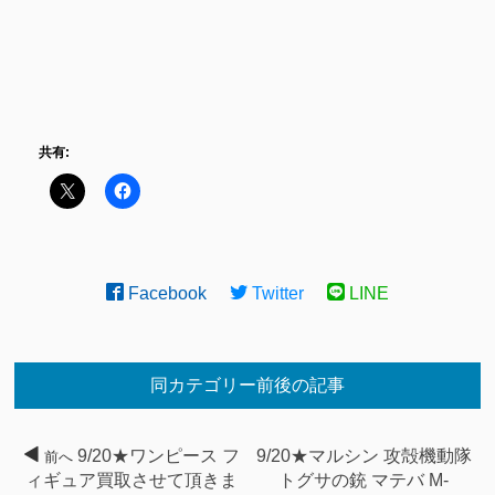
共有:
Facebook
Twitter
LINE
同カテゴリー前後の記事
9/20★ワンピース フ
9/20★マルシン 攻殻機動隊
前へ
ィギュア買取させて頂きま
トグサの銃 マテバ M-