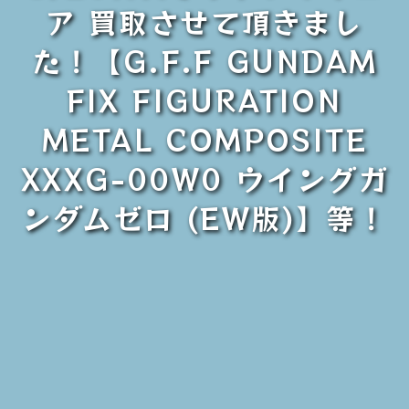
ア 買取させて頂きまし
た！【G.F.F GUNDAM
FIX FIGURATION
METAL COMPOSITE
XXXG-00W0 ウイングガ
ンダムゼロ (EW版)】等！