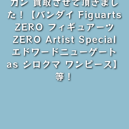
ガン 買取させて頂きまし
た！【バンダイ Figuarts
ZERO フィギュアーツ
ZERO Artist Special
エドワードニューゲート
as シロクマ ワンピース】
等！