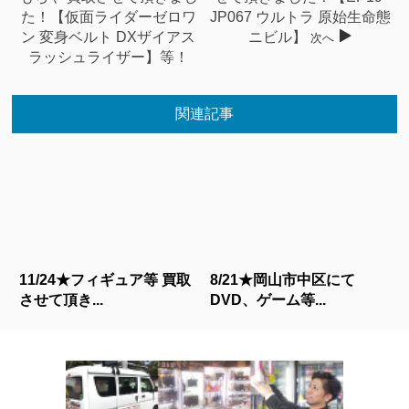
た！【仮面ライダーゼロワ
JP067 ウルトラ 原始生命態
ン 変身ベルト DXザイアス
ニビル】
次へ
ラッシュライザー】等！
関連記事
11/24★フィギュア等 買取
8/21★岡山市中区にて
させて頂き...
DVD、ゲーム等...