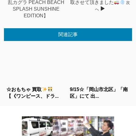
乱カグラ PEACH BEACH
取させて頂きました
次
SPLASH SUNSHINE
へ
EDITION】
関連記事
☆おもちゃ 買取
9/15☆「岡山市北区」「南
【《ワンピース、ドラ...
区」にて 出...