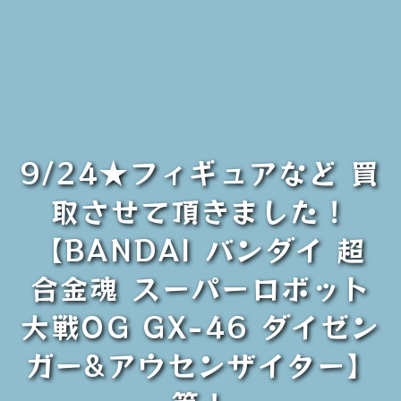
9/24★フィギュアなど 買
取させて頂きました！
【BANDAI バンダイ 超
合金魂 スーパーロボット
大戦OG GX-46 ダイゼン
ガー&アウセンザイター】