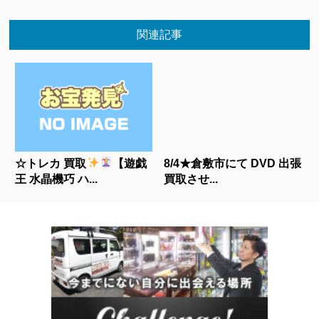
関連記事
☆トレカ 買取
【遊戯
8/4★倉敷市にて DVD 出張
王 水晶機巧 ハ...
買取させ...