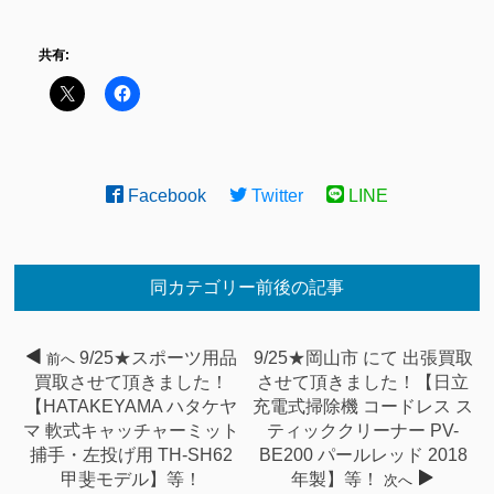
共有:
Facebook
Twitter
LINE
同カテゴリー前後の記事
9/25★スポーツ用品
9/25★岡山市 にて 出張買取
前へ
買取させて頂きました！
させて頂きました！【日立
【HATAKEYAMA ハタケヤ
充電式掃除機 コードレス ス
マ 軟式キャッチャーミット
ティッククリーナー PV-
捕手・左投げ用 TH-SH62
BE200 パールレッド 2018
甲斐モデル】等！
年製】等！
次へ