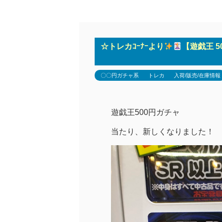
☆トレカｺｰﾅｰより
【遊戯王 
〇〇円ガチャ系
トレカ
入荷/販売/在庫情報
遊戯王500円ガチャ
当たり、新しくなりました！