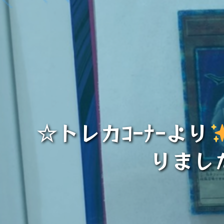
☆トレカｺｰﾅｰより
りまし