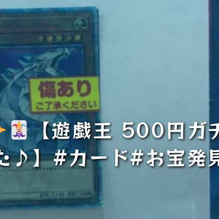
【遊戯王 500円ガ
た♪】#カード#お宝発