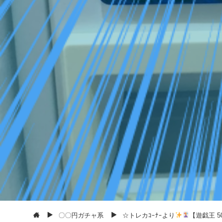
〇〇円ガチャ系
☆トレカｺｰﾅｰより
【遊戯王 