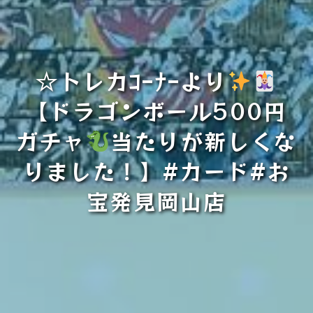
☆トレカｺｰﾅｰより
【ドラゴンボール500円
ガチャ
当たりが新しくな
りました！】#カード#お
宝発見岡山店