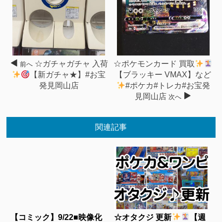
☆ガチャガチャ 入荷
☆ポケモンカード 買取
前へ
【新ガチャ★】#お宝
【ブラッキー VMAX】など
発見岡山店
#ポケカ#トレカ#お宝発
見岡山店
次へ
関連記事
【コミック】9/22■映像化
☆オタクジ 更新
【週