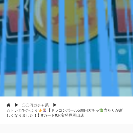
〇〇円ガチャ系
☆トレカｺｰﾅｰより
【ドラゴンボール500円ガチャ
当たりが新
しくなりました！】#カード#お宝発見岡山店