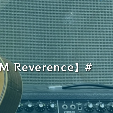
M Reverence】#