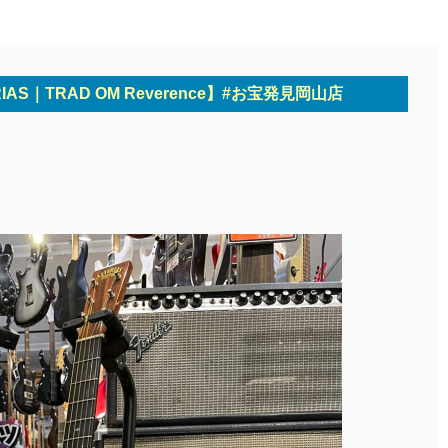
IAS｜TRAD OM Reverence】#お宝発見岡山店