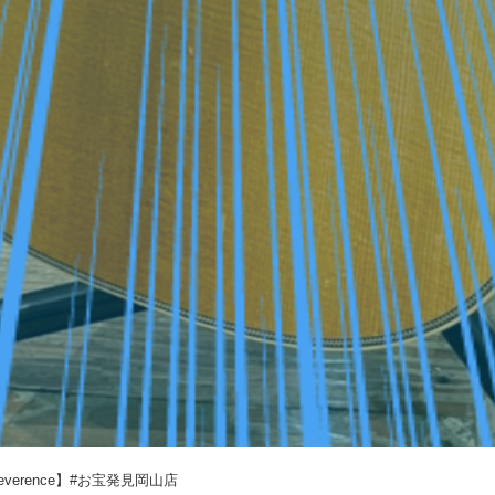
Reverence】#お宝発見岡山店