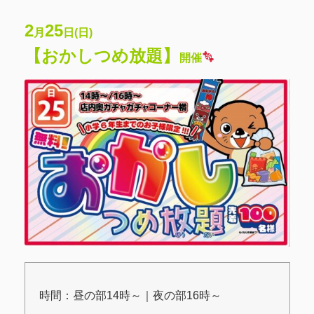
2
25
月
日(日)
【おかしつめ放題】
開催
時間：昼の部14時～｜夜の部16時～