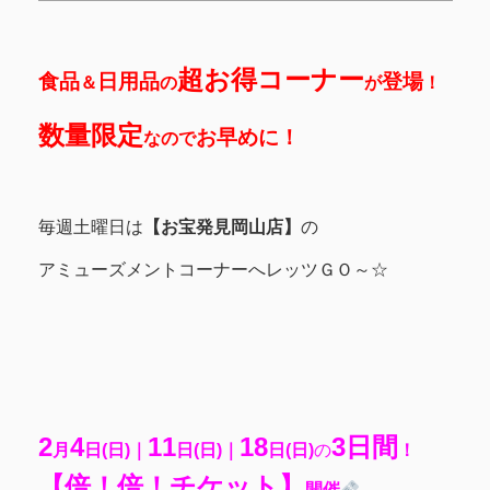
超お得コーナー
食品
日用品
登場
＆
の
が
！
数量限定
お早めに！
なので
毎週土曜日は
【お宝発見岡山店】
の
アミューズメントコーナーへレッツＧＯ～☆
2
4
11
18
3日間
月
日(日)｜
日(日)｜
日(日)
の
！
【倍！倍！チケット】
開催