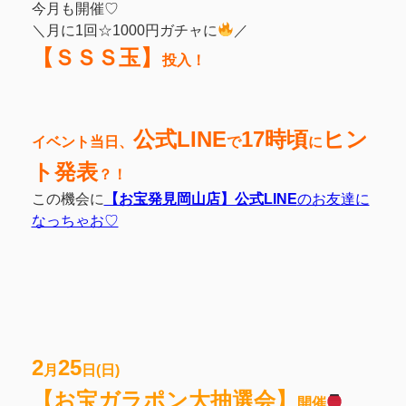
今月も開催♡
＼月に1回☆1000円ガチャに
／
【ＳＳＳ玉】
投入！
公式LINE
17時頃
ヒン
イベント当日、
で
に
ト発表
？！
この機会に
【お宝発見岡山店】公式LINE
のお友達に
なっちゃお♡
2
25
月
日(日)
【お宝ガラポン大抽選会】
開催