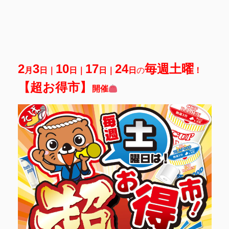
2
3
10
17
24
毎週土曜
月
日｜
日｜
日｜
日
の
！
【超お得市】
開催