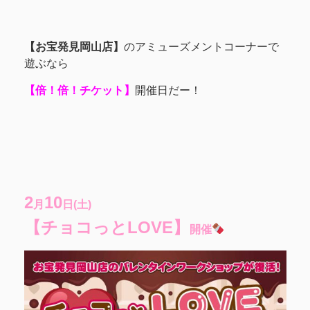
【お宝発見岡山店】
のアミューズメントコーナーで
遊ぶなら
【倍！倍！チケット】
開催日だー！
2
10
月
日(土)
【チョコっとLOVE】
開催