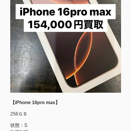
【iPhone 16pro max】
256ＧＢ
状態：S