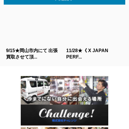
9/15★岡山市内にて 出張
11/28★《 X JAPAN
買取させて頂...
PERF...