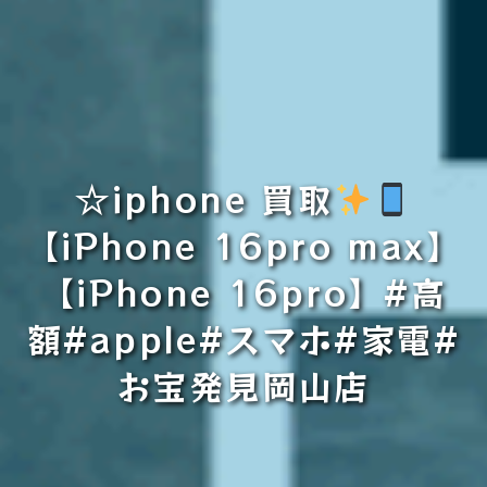
☆iphone 買取
【iPhone 16pro max】
【iPhone 16pro】#高
額#apple#スマホ#家電#
お宝発見岡山店