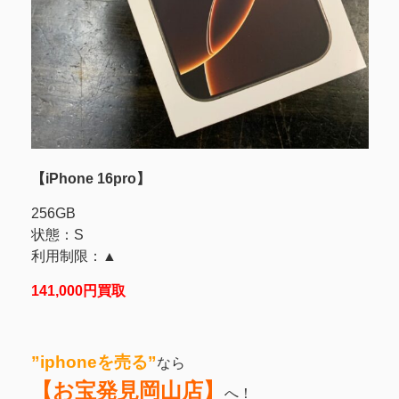
【iPhone 16pro】
256GB
状態：S
利用制限：▲
141,000円買取
”iphoneを売る
”
なら
【お宝発見岡山店】
へ！