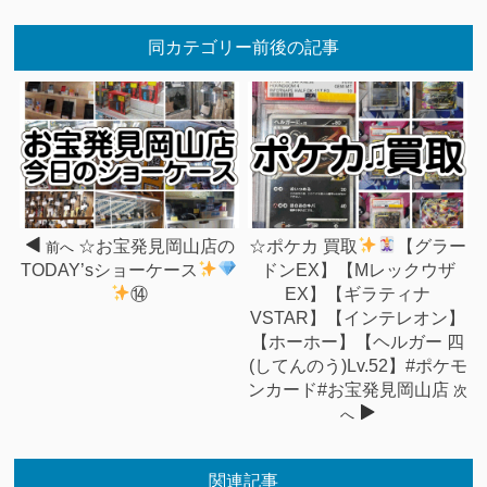
同カテゴリー前後の記事
☆お宝発見岡山店の
☆ポケカ 買取
【グラー
前へ
TODAY’sショーケース
ドンEX】【Mレックウザ
⑭
EX】【ギラティナ
VSTAR】【インテレオン】
【ホーホー】【ヘルガー 四
(してんのう)Lv.52】#ポケモ
ンカード#お宝発見岡山店
次
へ
関連記事