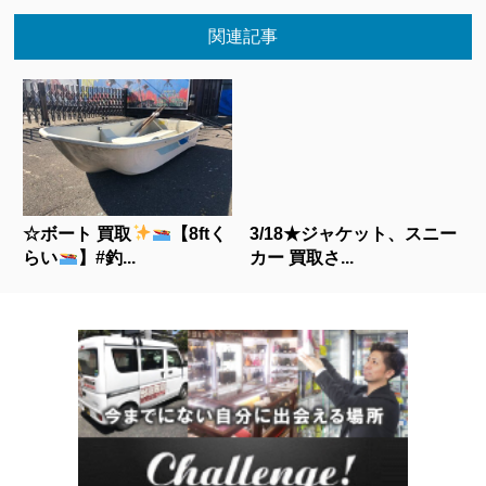
関連記事
☆ボート 買取
【8ftく
3/18★ジャケット、スニー
らい
】#釣...
カー 買取さ...