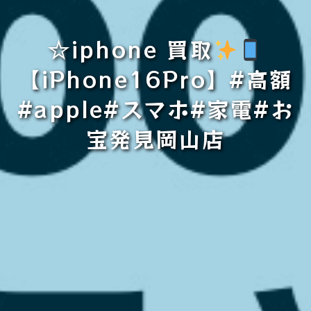
☆iphone 買取
【iPhone16Pro】#高額
#apple#スマホ#家電#お
宝発見岡山店