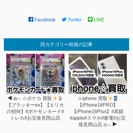
Facebook
Twitter
LINE
同カテゴリー前後の記事
☆ポケカ 買取
☆iphone 買取
前へ
【ブラッキーex】【エリカ
【iPhone16PRO】
の招待】#ポケモンカード#
【iPhone16Plus】#高額
トレカ#お宝発見岡山店
#apple#スマホ#家電#お宝
発見岡山店
次へ