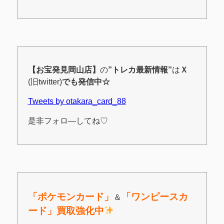
【お宝発見岡山店】
の
”
トレカ最新情報”
は
Ｘ
(旧twitter)
でも発信中☆
Tweets by otakara_card_88
是非フォロ―してね♡
「ポケモンカード」
「
ワンピースカ
＆
ード」買取強化中