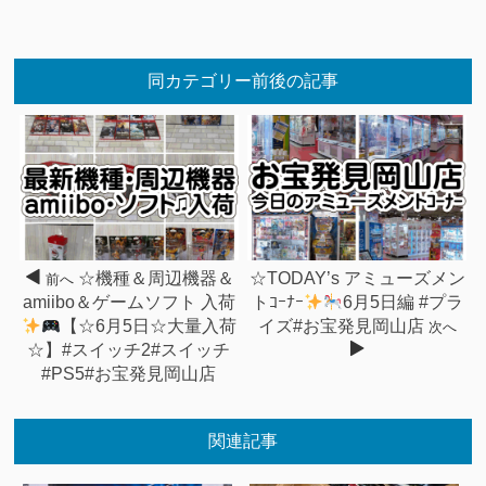
同カテゴリー前後の記事
☆機種＆周辺機器＆
☆TODAY’s アミューズメン
前へ
amiibo＆ゲームソフト 入荷
トｺｰﾅｰ
6月5日編 #プラ
【☆6月5日☆大量入荷
イズ#お宝発見岡山店
次へ
☆】#スイッチ2#スイッチ
#PS5#お宝発見岡山店
関連記事