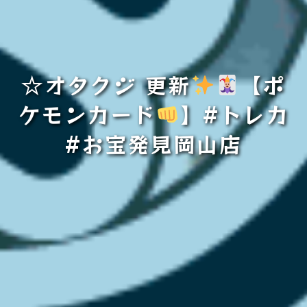
☆オタクジ 更新
【ポ
ケモンカード
】#トレカ
#お宝発見岡山店