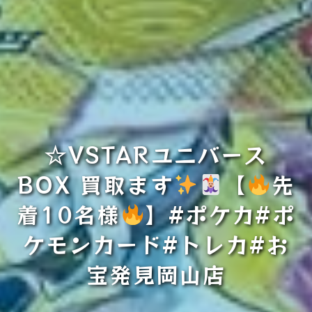
☆VSTARユニバース
BOX 買取ます
【
先
着10名様
】#ポケカ#ポ
ケモンカード#トレカ#お
宝発見岡山店