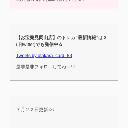
【お宝発見岡山店】
のトレカ
”最新情報”
は
Ｘ
(旧twitter)
でも発信中☆
Tweets by otakara_card_88
是非是非フォロ―してね～♡
７月２２日更新
☆↓