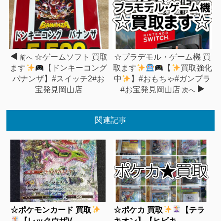
☆ゲームソフト 買取
☆プラデモル・ゲーム機 買
前へ
ます
【ドンキーコング
取ます
【
買取強化
バナンザ】#スイッチ2#お
中
】#おもちゃ#ガンプラ
宝発見岡山店
#お宝発見岡山店
次へ
関連記事
☆ポケモンカード 買取
☆ポケカ 買取
【テラ
【レックウザV...
キオン】【ヒビキ...