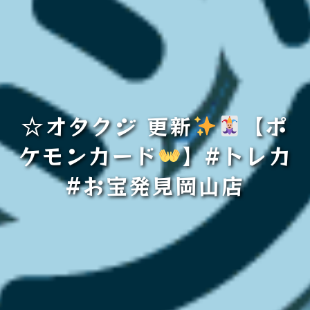
☆オタクジ 更新
【ポ
ケモンカード
】#トレカ
#お宝発見岡山店