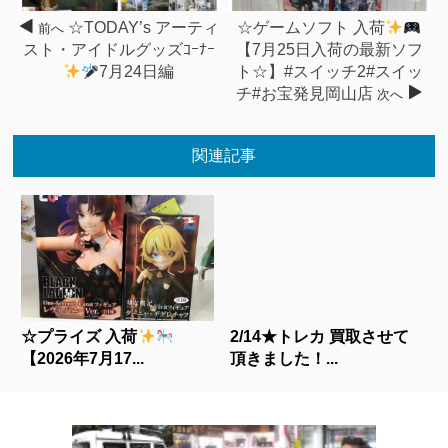
☆TODAY’s アーティ
☆ゲームソフト 入荷
前へ
スト・アイドルグッズｺｰﾅｰ
【7月25日入荷の最新ソフ
7月24日編
ト☆】#スイッチ2#スイッ
チ#お宝発見岡山店
次へ
関連記事
☆プライズ 入荷
2/14★トレカ 買取させて
【2026年7月17...
頂きました！...