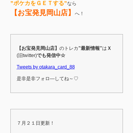
”ポケカをＧＥＴする
”
なら
【お宝発見岡山店】
へ！
【お宝発見岡山店】
のトレカ
”最新情報”
は
Ｘ
(旧twitter)
でも発信中☆
Tweets by otakara_card_88
是非是非フォロ―してね～♡
７月２１日更新！