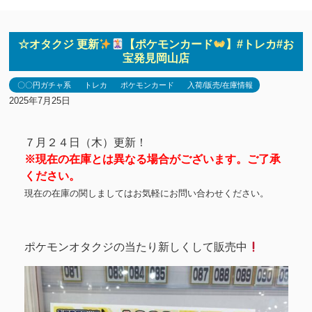
☆オタクジ 更新
【ポケモンカード
】#トレカ#お
宝発見岡山店
〇〇円ガチャ系
トレカ
ポケモンカード
入荷/販売/在庫情報
2025年7月25日
７月２４日（木）更新！
※現在の在庫とは異なる場合がございます。ご了承
ください。
現在の在庫の関しましてはお気軽にお問い合わせください。
ポケモンオタクジの当たり新しくして販売中