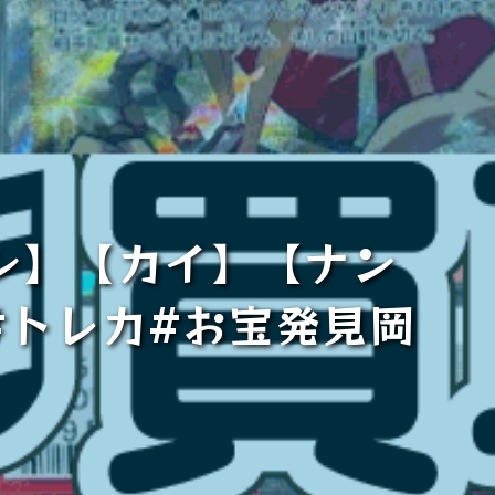
ン】【カイ】【ナン
#トレカ#お宝発見岡