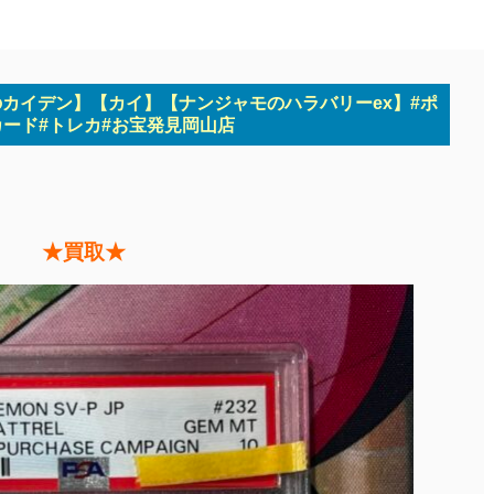
カイデン】【カイ】【ナンジャモのハラバリーex】#ポ
ード#トレカ#お宝発見岡山店
★買取★