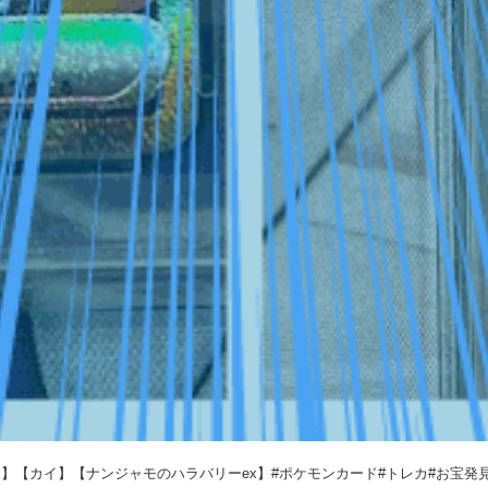
】【カイ】【ナンジャモのハラバリーex】#ポケモンカード#トレカ#お宝発