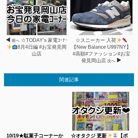
☆TODAY’s 家電ｺｰﾅｰ
☆スニーカー 入荷
前へ
8月4日編 #お宝発見岡
【New Balance U997NY】
山店
#高額#ファッション#お宝
発見岡山店
次へ
関連記事
10/19★駄菓子コーナーか
☆オタクジ 更新
【ポ