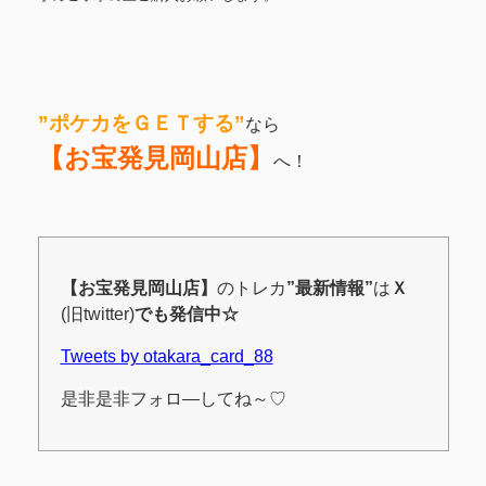
”ポケカをＧＥＴする
”
なら
【お宝発見岡山店】
へ！
【お宝発見岡山店】
のトレカ
”最新情報”
は
Ｘ
(旧twitter)
でも発信中☆
Tweets by otakara_card_88
是非是非フォロ―してね～♡