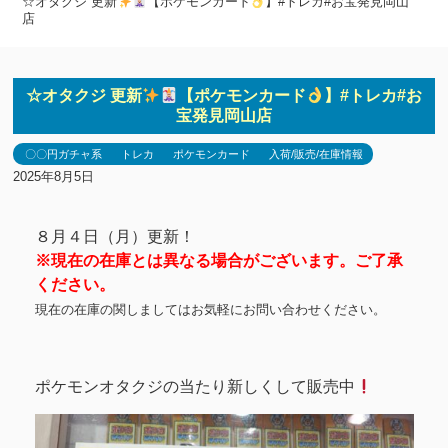
☆オタクジ 更新
【ポケモンカード
】#トレカ#お宝発見岡山
店
☆オタクジ 更新
【ポケモンカード
】#トレカ#お
宝発見岡山店
〇〇円ガチャ系
トレカ
ポケモンカード
入荷/販売/在庫情報
2025年8月5日
８月４日（月）更新！
※現在の在庫とは異なる場合がございます。ご了承
ください。
現在の在庫の関しましてはお気軽にお問い合わせください。
ポケモンオタクジの当たり新しくして販売中