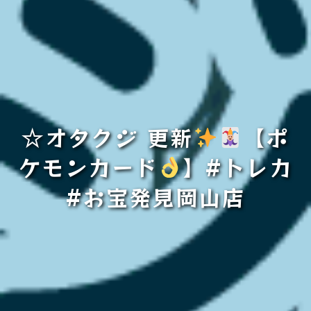
☆オタクジ 更新
【ポ
ケモンカード
】#トレカ
#お宝発見岡山店