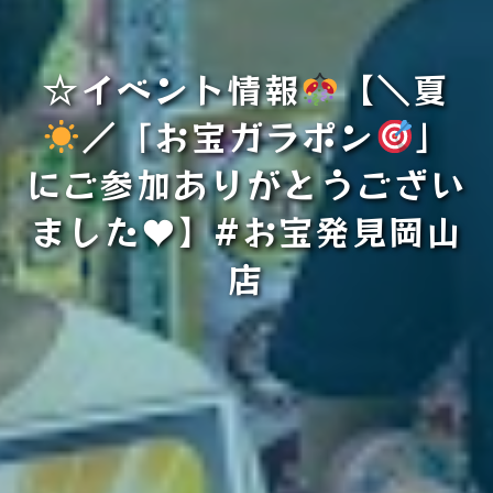
☆イベント情報
【＼夏
／「お宝ガラポン
」
にご参加ありがとうござい
ました
♥
】#お宝発見岡山
店