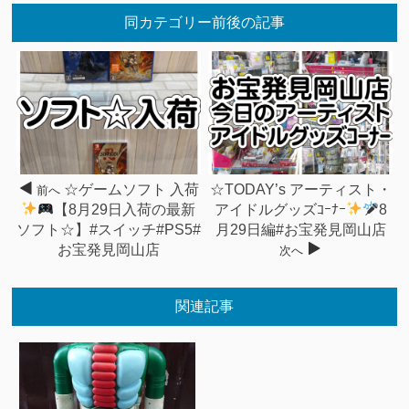
同カテゴリー前後の記事
☆ゲームソフト 入荷
☆TODAY’s アーティスト・
前へ
【8月29日入荷の最新
アイドルグッズｺｰﾅｰ
8
ソフト☆】#スイッチ#PS5#
月29日編#お宝発見岡山店
お宝発見岡山店
次へ
関連記事