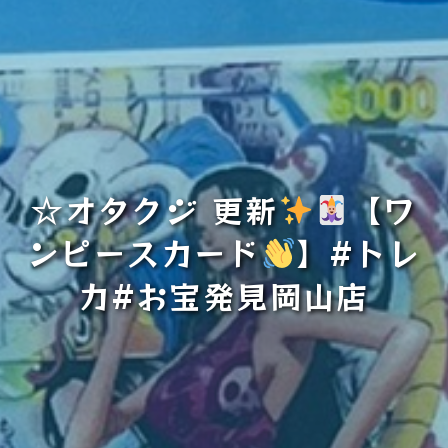
☆オタクジ 更新
【ワ
ンピースカード
】#トレ
カ#お宝発見岡山店