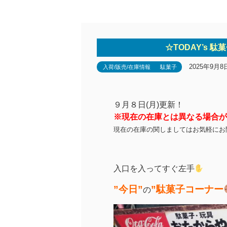
☆TODAY’s 駄菓
2025年9月8
入荷/販売/在庫情報
駄菓子
９月８日(月)更新！
※現在の在庫とは異なる場合が
現在の在庫の関しましてはお気軽にお
入口を入ってすぐ左手
”今日”
”駄菓子コーナー
の