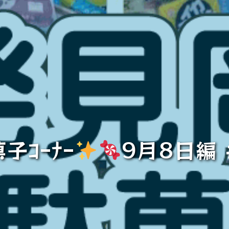
子ｺｰﾅｰ
9月8日編