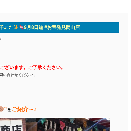
子ｺｰﾅｰ
9月8日編 #お宝発見岡山店
日
ございます。ご了承ください。
問い合わせください。
”
ご紹介～♪
を