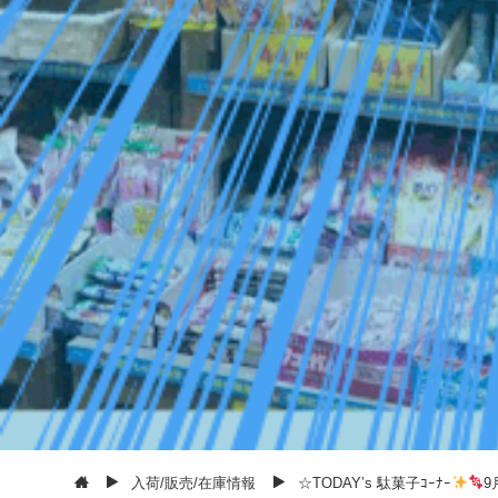
入荷/販売/在庫情報
☆TODAY’s 駄菓子ｺｰﾅｰ
9