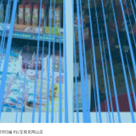
月8日編 #お宝発見岡山店