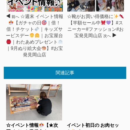
☆週末 イベント情報
☆靴がお買い得価格に
前へ
【ガチャの日
｜倍！
【半額セール中
】#ス
倍！チケット
｜キッズサ
ニーカー#ファッション#お
ービスデー
｜お宝屋台
宝発見岡山店
次へ
｜わたあめプレゼント
｜9月ぬり絵大会
】#お宝
発見岡山店
関連記事
☆イベント情報
【★次
イベント初日の お肉セッ