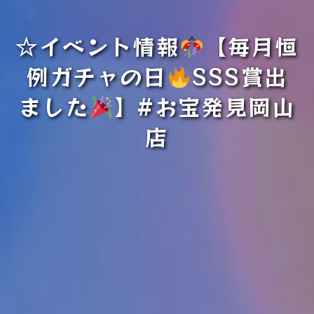
☆イベント情報
【毎月恒
例ガチャの日
SSS賞出
ました
】#お宝発見岡山
店