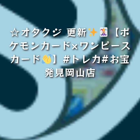
☆オタクジ 更新
【ポ
ケモンカード×ワンピース
カード
】#トレカ#お宝
発見岡山店