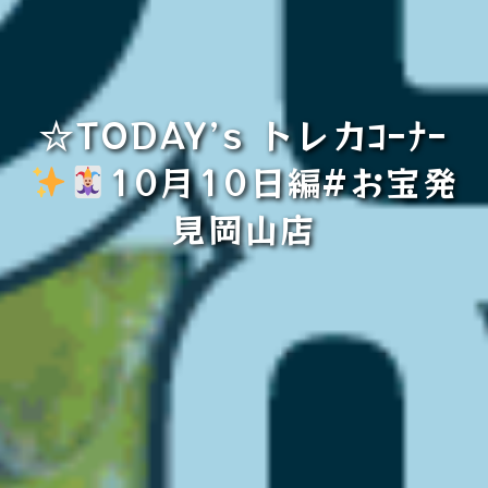
☆TODAY’s トレカｺｰﾅｰ
10月10日編#お宝発
見岡山店