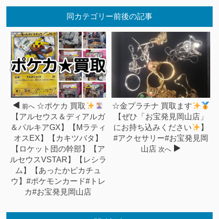
同カテゴリー前後の記事
☆ポケカ 買取
☆金プラチナ 買取ます
前へ
【アルセウス＆ディアルガ
【ぜひ「お宝発見岡山店」
＆パルキアGX】【Mラティ
にお持ち込みください
】
オスEX】【カキツバタ】
#アクセサリー#お宝発見岡
【ロケット団の幹部】【ア
山店
次へ
ルセウスVSTAR】【レシラ
ム】【あったかピカチュ
ウ】#ポケモンカード#トレ
カ#お宝発見岡山店