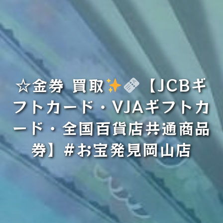
☆金券 買取
【JCBギ
フトカード・VJAギフトカ
ード・全国百貨店共通商品
券】#お宝発見岡山店