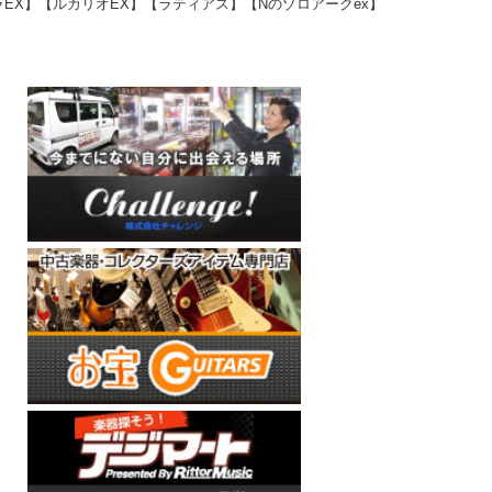
EX】【ルカリオEX】【ラティアス】【Nのゾロアークex】