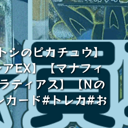
トシのピカチュウ】
アEX】【マナフィ
【ラティアス】【Nの
ンカード#トレカ#お