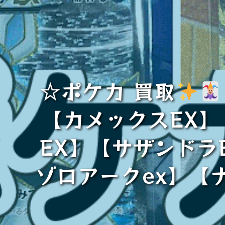
☆ポケカ 買取
【カメックスEX
EX】【サザンドラ
ゾロアークex】【