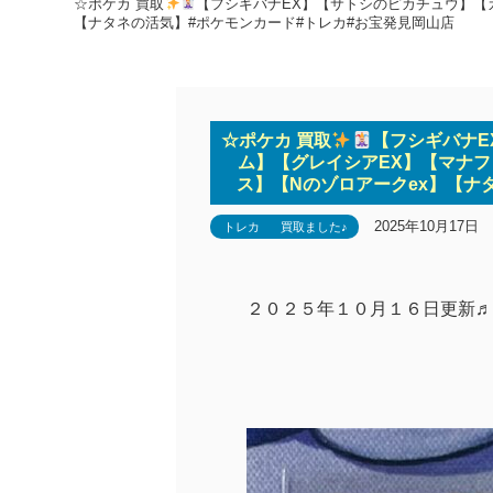
☆ポケカ 買取
【フシギバナEX】【サトシのピカチュウ】【
【ナタネの活気】#ポケモンカード#トレカ#お宝発見岡山店
☆ポケカ 買取
【フシギバナE
ム】【グレイシアEX】【マナフ
ス】【Nのゾロアークex】【ナ
2025年10月17日
トレカ
買取ました♪
２０２５年１０月１６日更新♬