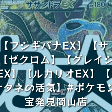
【フシギバナEX】【サ
】【ゼクロム】【グレイシ
EX】【ルカリオEX】
ナタネの活気】#ポケモ
宝発見岡山店