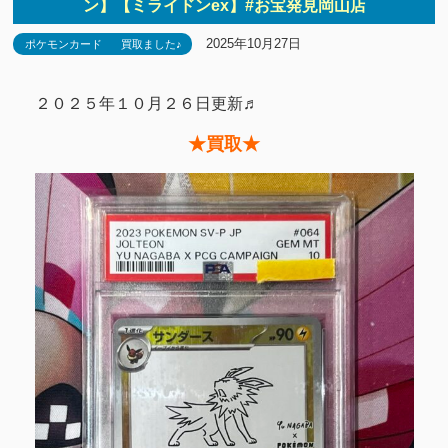
ン】【ミライドンex】#お宝発見岡山店
2025年10月27日
ポケモンカード
買取ました♪
２０２５年１０月２６日更新♬
★買取★