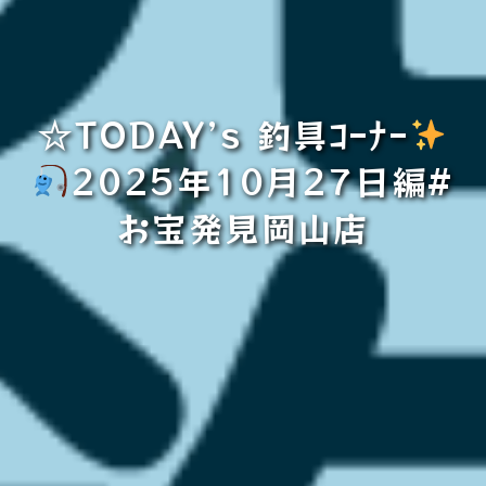
☆TODAY’s 釣具ｺｰﾅｰ
2025年10月27日編#
お宝発見岡山店